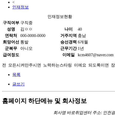
<
인재정보
인재정보현황
구직여부
구직중
성명
김ㅇㅇ
나이
40
연락처
000-0000-0000
거주지역
충남
희망어선
통발
승선경력
6개월
군복무
아니오
근무기간
1년
급여정도
이메일
kcm4607@naver.com
전 모든시켜만주시면 노력하는스타링 이에요 되도록이면 
목록
글쓰기
홈페이지 하단메뉴 및 회사정보
회사명
바로취업센터
주소
: 인천