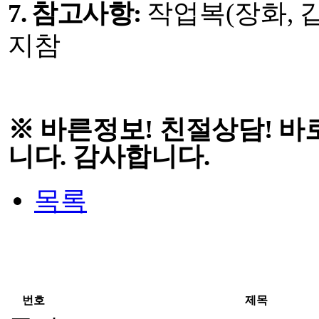
7.
참고사항
:
작업복
(
장화
,
지참
※
바른정보
!
친절상담
!
바
니다
.
감사합니다
.
목록
번호
제목