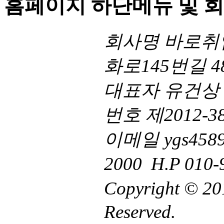
홈페이지 하단메뉴 및 
회사명
바로취
화로145번길 4
대표자
유건상
번호
제2012-38
이메일
ygs458
2000
H.P
010-
Copyright © 
Reserved.