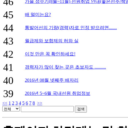
46
가을 성수기(8월~11월) 선원취업 안내(좋은선주/책
45
배 멀미는요?
44
통발어선의 기량(경력)자로 인정 받으려면.......
43
월급제와 보합제의 허와 실
42
이것 만은 꼭 확인하세요!
41
경력자가 많이 찾는 곳은 초보자도 ..........
40
2016년 08월 넷째주 배자리
39
2016년 5~6월 국내선원 취업정보
<<
1
2
3
4
5
6
7
8
>>