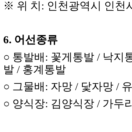
※
위 치
: 인천광역시 인천
6.
어선종류
○
통발배
:
꽃게통발
/
낙지
발
/
홍계통발
○
그물배
:
자망
/
닻자망
/
○
양식장
:
김양식장
/
가두