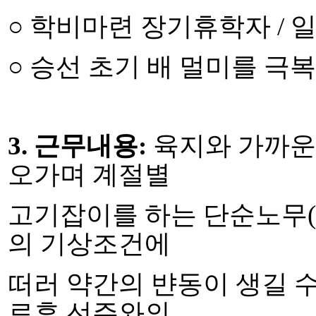
○
학비마련 장기휴학자
/
○
승선 초기 배 멀미를 극복
3.
근무내용
:
육지와 가까운
오가며 계절별
고기잡이를 하는 단순노무
(
의 기상조건에
떠러 약간의 뱐동이 생길 
료후 선주와의