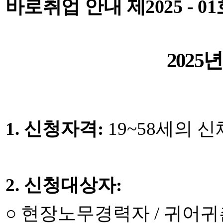
바로취업 안내 제
2025 - 01
2025
년
1.
신청자격
:
19~58
세의 신
2.
신청대상자
:
○
현장노무경력자
/
귀어귀