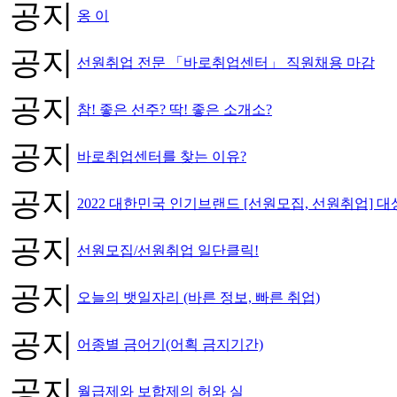
공지
옹 이
공지
선원취업 전문 「바로취업센터」 직원채용 마감
공지
참! 좋은 선주? 딱! 좋은 소개소?
공지
바로취업센터를 찾는 이유?
공지
2022 대한민국 인기브랜드 [선원모집, 선원취업] 대
공지
선원모집/선원취업 일단클릭!
공지
오늘의 뱃일자리 (바른 정보, 빠른 취업)
공지
어종별 금어기(어획 금지기간)
공지
월급제와 보합제의 허와 실